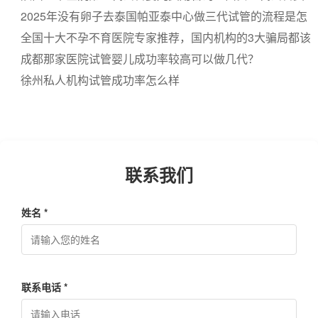
用明细！
2025年没有卵子去泰国帕亚泰中心做三代试管的流程是怎
么样的？步骤有哪些
全国十大不孕不育医院专家推荐，国内机构的3大骗局都该
看看
成都那家医院试管婴儿成功率较高可以做几代？
徐州私人机构试管成功率怎么样
联系我们
姓名 *
联系电话 *