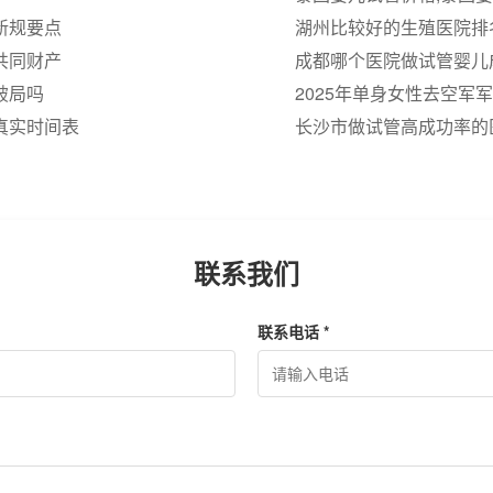
新规要点
湖州比较好的生殖医院排
共同财产
成都哪个医院做试管婴儿
破局吗
2025年单身女性去空
真实时间表
可以达到50%
长沙市做试管高成功率的
联系我们
联系电话 *