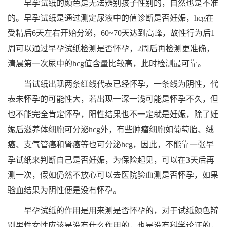
早孕试纸的颜色是无法辨别孩子性别的，自然也是不准
的。早孕试纸是通过测定尿液中的值诊断是否妊娠，hcg在
受精后6天左右开始分泌，60~70天达到高峰，故性行为后1
周可以通过早孕试纸检测是否怀孕，2周后再检测更准确，
清晨第一次尿中的hcg值含量比较高，此时检测最可靠。
当试纸出现两条红线代表已经怀孕，一条线为阴性，代
表未怀孕的可能性大，若出现一深一浅可能是怀孕不久，但
也不能完全肯定怀孕，阳性结果也不一定就是妊娠，除了妊
娠后滋养体细胞可分泌hcg外，有些肿瘤细胞如葡萄胎、绒
癌、支气管癌和肾癌等也可分泌hcg，因此，不能靠一张早
孕试纸来判断自己是否妊娠，为保险起见，可以在3天后再
测一次，假如仍然不放心可以去医院验血测是否怀孕，如果
验血结果为阴性便是没有怀孕。
早孕试纸的作用是用来测是否怀孕的，对于试纸颜色辩
别男性女性应该是没有什么作用的，也是没有科学论证的，