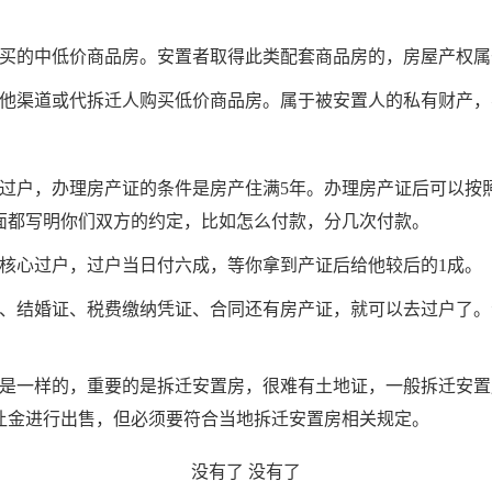
购买的中低价商品房。安置者取得此类配套商品房的，房屋产权属
其他渠道或代拆迁人购买低价商品房。属于被安置人的私有财产，
行过户，办理房产证的条件是房产住满5年。办理房产证后可以按
面都写明你们双方的约定，比如怎么付款，分几次付款。
易核心过户，过户当日付六成，等你拿到产证后给他较后的1成。
本、结婚证、税费缴纳凭证、合同还有房产证，就可以去过户了
房是一样的，重要的是拆迁安置房，很难有土地证，一般拆迁安
让金进行出售，但必须要符合当地拆迁安置房相关规定。
没有了
没有了